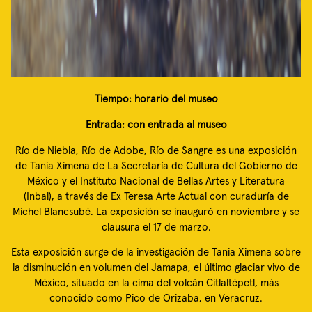
Tiempo: horario del museo
Entrada: con entrada al museo
Río de Niebla, Río de Adobe, Río de Sangre es una exposición
de Tania Ximena de La Secretaría de Cultura del Gobierno de
México y el Instituto Nacional de Bellas Artes y Literatura
(Inbal), a través de Ex Teresa Arte Actual con curaduría de
Michel Blancsubé. La exposición se inauguró en noviembre y se
clausura el 17 de marzo.
Esta exposición surge de la investigación de Tania Ximena sobre
la disminución en volumen del Jamapa, el último glaciar vivo de
México, situado en la cima del volcán Citlaltépetl, más
conocido como Pico de Orizaba, en Veracruz.