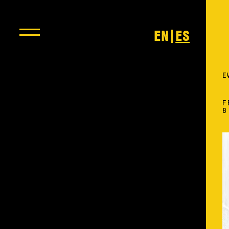
|
EN
ES
E
F
8