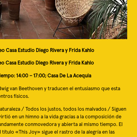
o Casa Estudio Diego Rivera y Frida Kahlo
eo Casa Estudio Diego Rivera y Frida Kahlo
iempo: 14:00 – 17:00; Casa De La Acequia
udwig van Beethoven y traducen el entusiasmo que esta
tros físicos.
naturaleza / Todos los justos, todos los malvados / Siguen
virtió en un himno a la vida gracias a la composición de
rofundamente conmovedora y abierta al mismo tiempo. El
título «This Joy» sigue el rastro de la alegría en las